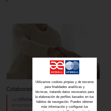
Utilizamos cookies propias y de terceros
para finalidades analíticas y
Colaboradores
técnicas, tratando datos necesarios para
la elaboración de perfiles basados en tus
La
Oficina CERO
contará con la
hábitos de navegación. Puedes obtener
empresa
Símbiosy
, consultora
más información y configurar tus
especializada en estrategias de