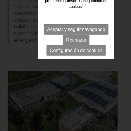
preferencias desde 'Configuración de
transición energética y
cookies'.
descarbonización de la industria, y con la
colaboración de otros muchos
colaboradores y aliados
que
Aceptar y seguir navegando
contribuirán al proyecto de transición
energética del territorio.
Rechazar
Configuración de cookies