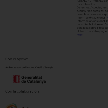
AEBALL / UPMBALL para 
especificados.
Derechos: Acceder, recti
suprimir los datos, así 
derechos, como se expli
información adicional
[ 
Información adicional: 
consultar la información
detallada sobre Protecc
Datos en nuestra pági
legal
Con el apoyo:
Con la colaboración: