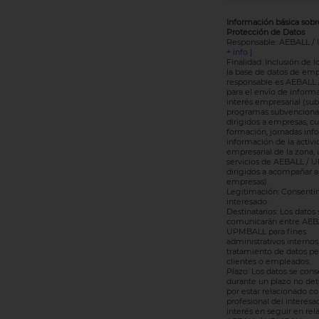
Información básica sobr
Protección de Datos
Responsable: AEBALL 
+ info ]
Finalidad: Inclusión de l
la base de datos de em
responsable es AEBALL
para el envío de inform
interés empresarial (su
programas subvenciona
dirigidos a empresas, cu
formación, jornadas info
información de la activi
empresarial de la zona, 
servicios de AEBALL /
dirigidos a acompañar a 
empresas).
Legitimación: Consenti
interesado.
Destinatarios: Los datos 
comunicarán entre AEB
UPMBALL para fines
administrativos internos,
tratamiento de datos pe
clientes o empleados.
Plazo: Los datos se cons
durante un plazo no de
por estar relacionado con
profesional del interesa
interés en seguir en rel