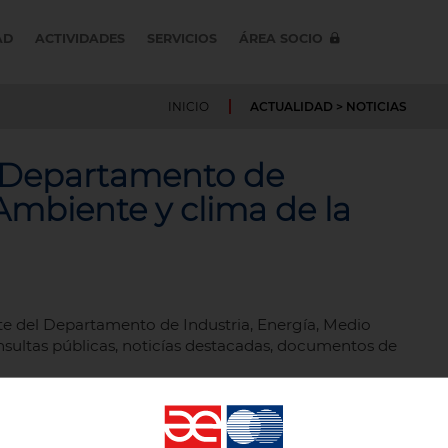
AD
ACTIVIDADES
SERVICIOS
ÁREA SOCIO
INICIO
ACTUALIDAD
> NOTICIAS
l Departamento de
Ambiente y clima de la
te del Departamento de Industria, Energía, Medio
nsultas públicas, noticías destacadas, documentos de