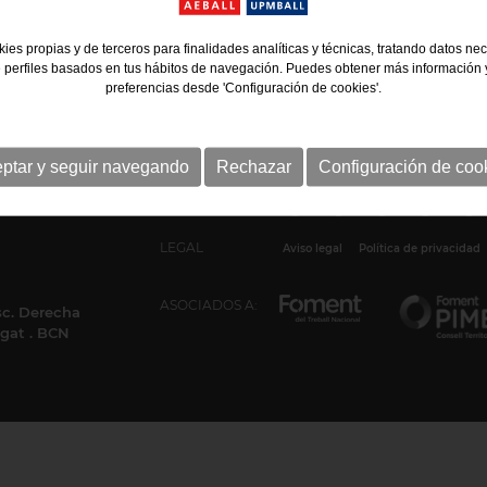
ies propias y de terceros para finalidades analíticas y técnicas, tratando datos ne
 perfiles basados en tus hábitos de navegación. Puedes obtener más información y
preferencias desde 'Configuración de cookies'.
ptar y seguir navegando
Rechazar
Configuración de coo
Síguenos
LEGAL
Aviso legal
Política de privacidad
ASOCIADOS A:
Esc. Derecha
egat . BCN