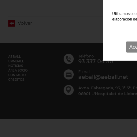
Utilizamos cook
elaboración de
Volver
Ace
Teléfono
AEBALL
93 337 04 50
UPMBALL
NOTICIAS
ÁREA SOCIO
E-mail
CONTACTO
aeball@aeball.net
CRÉDITOS
Avda. Fabregada, 93, 1º 3ª, 
08901 L'Hospitalet de Llobr