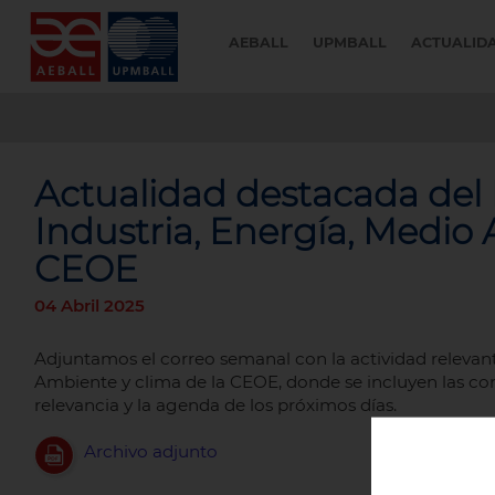
AEBALL
UPMBALL
ACTUALID
Actualidad destacada de
Industria, Energía, Medio 
CEOE
04 Abril 2025
Adjuntamos el correo semanal con la actividad relevan
Ambiente y clima de la CEOE, donde se incluyen las co
relevancia y la agenda de los próximos días.
Archivo adjunto