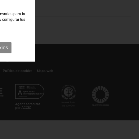
cesarios para la
 configurar tus
kies
Política de cookies
Mapa web
Agent acreditat
per ACCIÓ