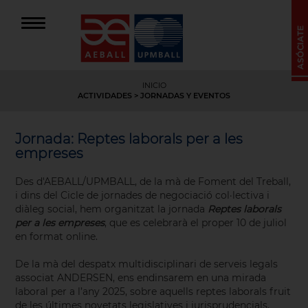
INICIO
ACTIVIDADES
> JORNADAS Y EVENTOS
Jornada: Reptes laborals per a les
empreses
Des d'AEBALL/UPMBALL, de la mà de Foment del Treball,
i dins del Cicle de jornades de negociació col·lectiva i
diàleg social, hem organitzat la jornada
Reptes laborals
per a les empreses
, que es celebrarà el proper 10 de juliol
en format online.
De la mà del despatx multidisciplinari de serveis legals
associat ANDERSEN, ens endinsarem en una mirada
laboral per a l’any 2025, sobre aquells reptes laborals fruit
de les últimes novetats legislatives i jurisprudencials.