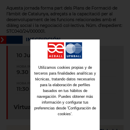
Aquesta jornada forma part dels Plans de Formació de
l’àmbit de Catalunya, adreçats a la capacitació per al
desenvolupament de les funcions relacionades amb el
diàleg social i la negociació col·lectiva. Núm. d’expedient:
STC040/24/000001.
INSCRIPCIÓN
10 Julio 2025
HORA INICIO:
Utilizamos cookies propias y de
9.30
terceros para finalidades analíticas y
técnicas, tratando datos necesarios
HORA FINAL:
para la elaboración de perfiles
11:30
basados en tus hábitos de
navegación. Puedes obtener más
información y configurar tus
Virtual (Zoom)
preferencias desde 'Configuración de
cookies'.