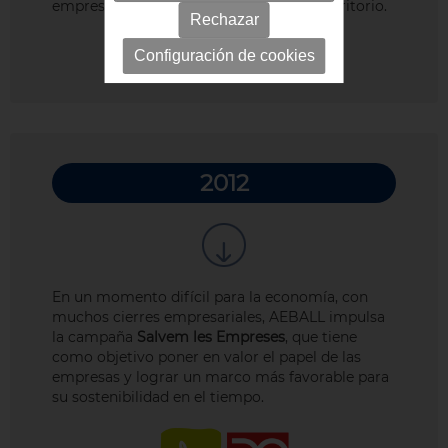
empresarias y directivas vinculadas al territorio.
Rechazar
Configuración de cookies
2012
En un momento difícil para la economía, con
muchos cierres empresariales, AEBALL impulsa
la campaña
Salvem les Empreses
, que tiene
como objetivo poner en valor el papel de las
empresas y lograr un marco más favorable para
su sostenibilidad en el tiempo.