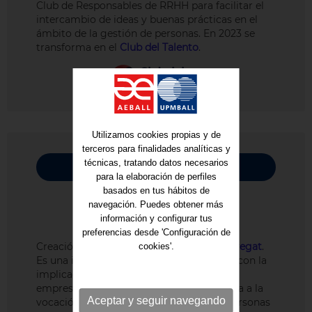
Club de Responsables de RRHH para facilitar el
intercambio de ideas y buenas prácticas en el
ámbito de la gestión de personas. En 2023 se
transforma en el
Club del Talento
.
Utilizamos cookies propias y de
terceros para finalidades analíticas y
2008
técnicas, tratando datos necesarios
para la elaboración de perfiles
basados en tus hábitos de
navegación. Puedes obtener más
información y configurar tus
preferencias desde 'Configuración de
Creación del
Fórum Empresarial del Llobregat
.
cookies'.
Es una iniciativa promovida por AEBALL, con la
implicación de instituciones, entidades y
empresas emblemáticas, que da respuesta a la
Aceptar y seguir navegando
vocación de liderazgo e innovación las personas