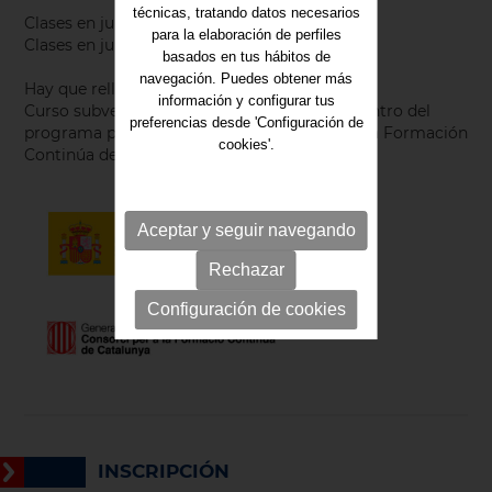
técnicas, tratando datos necesarios
Clases en junio: 11, 16, 18, 23, 25 y 30
para la elaboración de perfiles
Clases en julio: 2, 7 y 9
basados en tus hábitos de
navegación. Puedes obtener más
Hay que rellenar la ficha de inscripción.
información y configurar tus
Curso subvencionado. Acciones realizadas dentro del
preferencias desde 'Configuración de
programa promovido por el Consorcio para la Formación
cookies'.
Continúa de Cataluña.
Aceptar y seguir navegando
Rechazar
Configuración de cookies
INSCRIPCIÓN