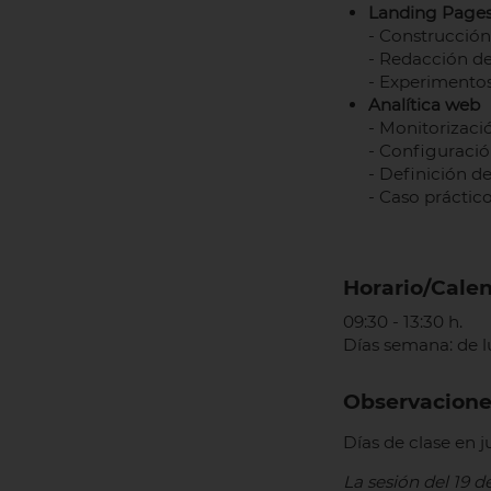
Landing Pages 
- Construcción
- Redacción de
- Experimentos
Analítica web
- Monitorizació
- Configuración
- Definición d
- Caso práctico
Horario/Cale
09:30 - 13:30 h.
Días semana: de l
Observacione
Días de clase en juni
La sesión del 19 d