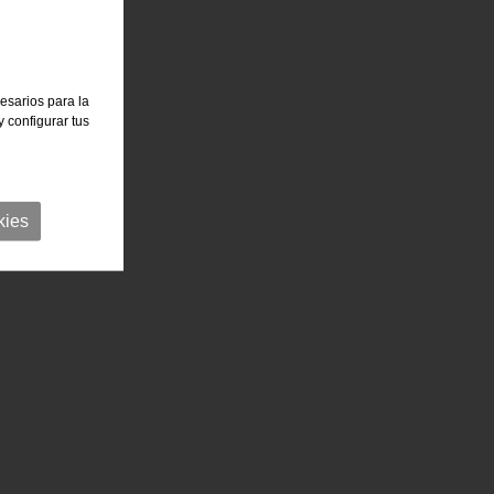
cesarios para la
 configurar tus
kies