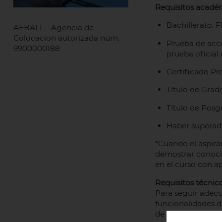
Requisitos académ
Bachillerato, 
AEBALL - Agencia de
Colocacion autorizada núm.
Prueba de acce
9900000188
prueba oficial 
Certificado Pro
Título de Grad
Título de Posg
Haber superado
*Cuando el aspir
demostrar conocim
en el curso con 
Requisitos técnico
Para seguir adecu
funcionalidades d
de un ordenador 