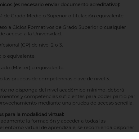
icos (es necesario enviar documento acreditativo):
FP de Grado Medio o Superior o titulación equivalente.
so a Ciclos Formativos de Grado Superior o cualquier
de acceso a la Universidad.
fesional (CP) de nivel 2 o 3.
o o equivalente.
rado (Máster) o equivalente.
 las pruebas de competencias clave de nivel 3.
ante no disponga del nivel académico mínimo, deberá
ientos y competencias suficientes para poder participar
aprovechamiento mediante una prueba de acceso sencilla.
s para la modalidad virtual:
adamente la formación y acceder a todas las
el entorno virtual de aprendizaje, se recomienda disponer
y conexión a internet, siendo recomendable mantener la