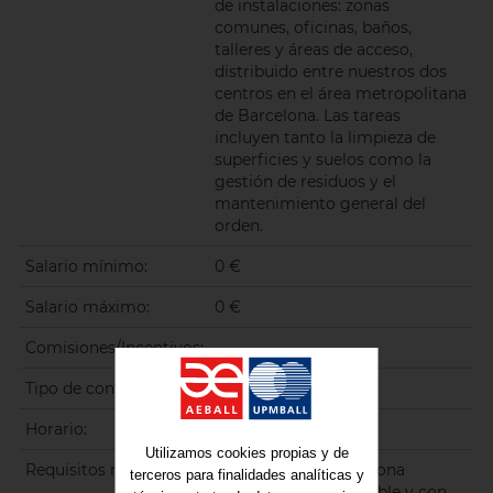
de instalaciones: zonas
comunes, oficinas, baños,
talleres y áreas de acceso,
distribuido entre nuestros dos
centros en el área metropolitana
de Barcelona. Las tareas
incluyen tanto la limpieza de
superficies y suelos como la
gestión de residuos y el
mantenimiento general del
orden.
Salario mínimo:
0 €
Salario máximo:
0 €
Comisiones/Incentivos:
Tipo de contrato:
A tiempo parcial
Horario:
Utilizamos cookies propias y de
Requisitos mínimos:
- Buscamos una persona
terceros para finalidades analíticas y
organizada, responsable y con