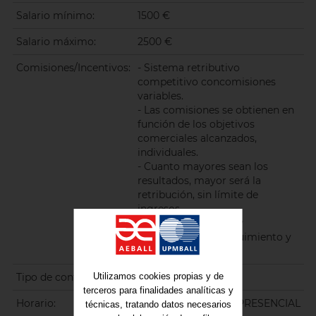
Salario mínimo:
1500 €
Salario máximo:
2500 €
Comisiones/Incentivos:
- Sistema retributivo
competitivo concomisiones
variables.
- Las comisiones se obtienen en
función de los objetivos
comerciales alcanzados,
individuales.
- Cuanto mayores sean los
resultados, mayor será la
retribución, sin límite de
ingresos.
- Objetivos realistas y
alcanzables, con seguimiento y
apoyo continuo.
Tipo de contrato:
Otros contratos
Utilizamos cookies propias y de
terceros para finalidades analíticas y
Horario:
FLEXIBLE/HIBRIDO/PRESENCIAL
técnicas, tratando datos necesarios