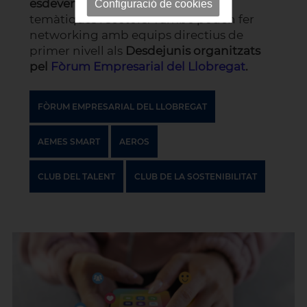
esdeveniments i fires
de diferents
Configuració de cookies
temàtiques i sectors. També poden fer
networking amb equips directius de
primer nivell als
Desdejunis organitzats
pel
Fòrum Empresarial del Llobregat
.
FÒRUM EMPRESARIAL DEL LLOBREGAT
AEMES SMART
AEROS
CLUB DEL TALENT
CLUB DE LA SOSTENIBILITAT