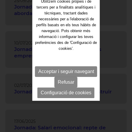
25/09/2025
Utilitzem cookies pròpies i de
Jornada: Protocols per prevenir i
tercers per a finalitats analítiques i
abordar l'assetjament sexual
tècniques, tractant dades
necessàries per a l'elaboració de
perfils basats en els teus hàbits de
navegació. Pots obtenir més
informació i configurar les teves
preferències des de 'Configuració de
10/07/2025
cookies'.
Jornada: Reptes laborals per a les
empreses
Acceptar i seguir navegant
Refusar
02/07/2025
Jornada: Comunicació per a construir
Configuració de cookies
17/06/2025
Jornada: Salari emocional: repte de