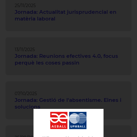
25/11/2025
Jornada: Actualitat jurisprudencial en
matèria laboral
13/11/2025
Jornada: Reunions efectives 4.0, focus
perquè les coses passin
07/10/2025
Jornada: Gestió de l'absentisme. Eines i
solucions