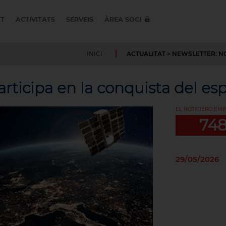
AT
ACTIVITATS
SERVEIS
ÀREA SOCI
INICI
ACTUALITAT
> NEWSLETTER: N
rticipa en la conquista del es
EL NOTICIERO EMP
74
29/05/2026