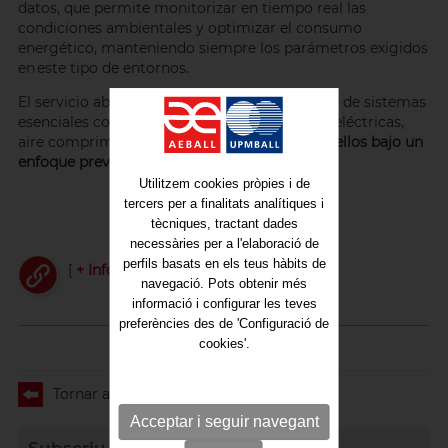
datos, que permite monitorizar en tiempo real las
condiciones ambientales y optimizar el consumo
energético, manteniendo siempre los parámetros exigidos
en este tipo de entornos.
El servicio abarca la gestión y mantenimiento de sistemas
esenciales como climatización, instalaciones eléctricas,
aire comprimido o sistemas auxiliares,
todos ellos bajo un
enfoque preventivo y orientado a la fiabilidad.
Utilitzem cookies pròpies i de
tercers per a finalitats analítiques i
tècniques, tractant dades
necessàries per a l'elaboració de
perfils basats en els teus hàbits de
[
+ Info
]
navegació. Pots obtenir més
informació i configurar les teves
preferències des de 'Configuració de
cookies'.
Tornar al llistat
Acceptar i seguir navegant
Subscriu-te al Noticiero