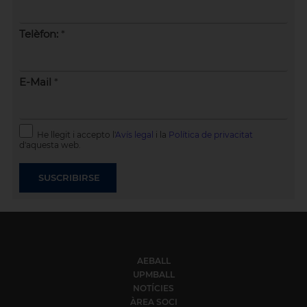
Telèfon:
*
E-Mail
*
He llegit i accepto l'
Avís legal
i la
Política de privacitat
d'aquesta web.
AEBALL
UPMBALL
NOTÍCIES
ÀREA SOCI