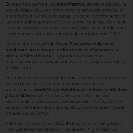
En entornos como el de
Kern Pharma,
donde la calidad, la
trazabilidad y el cumplimiento normativo son críticos, el
mantenimiento industrial juega un papel determinante en
la continuidad operativa. Cada sistema, cada equipo y cada
instalación debe funcionar con precisión, bajo condiciones
controladas y con total garantía de cumplimiento GMP.
‍En este contexto, desde
Grupo Savia desarrollaron el
mantenimiento integral de los servicios técnicos en la
planta de Kern Pharma
, asegurando el correcto
funcionamiento de instalaciones críticas y optimizando su
rendimiento.
El servicio de mantenimiento que se realizará con personal
propio de Savia se llevará a término en todas sus
modalidades:
predictivo
,
preventivo
,
correctivo
,
conductivo
y normativo
en las instalaciones de climatización,
electricidad, sistemas de contraincendios, A.C.S., A.F.C.H,
equipos de tratamiento aguas, etc... y que será gestionado
a través de un GMAO.
Además, incorporamos
SGClima
, su solución de gestión
inteligente de climatización basada en IA y análisis de