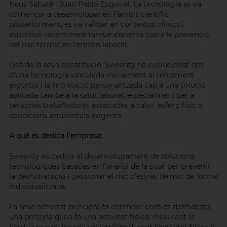
Neus Sabaté i Juan Pablo Esquivel. La tecnologia es va
començar a desenvolupar en l’àmbit científic
posteriorment, es va validar en contextos clínics i
esportius recentment també s’orienta cap a la prevenció
del risc tèrmic en l’entorn laboral.
Des de la seva constitució, Sweanty ha evolucionat des
d’una tecnologia vinculada inicialment al rendiment
esportiu i la hidratació personalitzada cap a una solució
aplicada també a la salut laboral, especialment per a
persones treballadores exposades a calor, esforç físic o
condicions ambientals exigents.
A què es dedica l'empresa:
Sweanty es dedica al desenvolupament de solucions
tecnològiques basades en l’anàlisi de la suor per prevenir
la deshidratació i gestionar el risc d’estrès tèrmic de forma
individualitzada.
La seva activitat principal és entendre com es deshidrata
una persona quan fa una activitat física, mesurant la