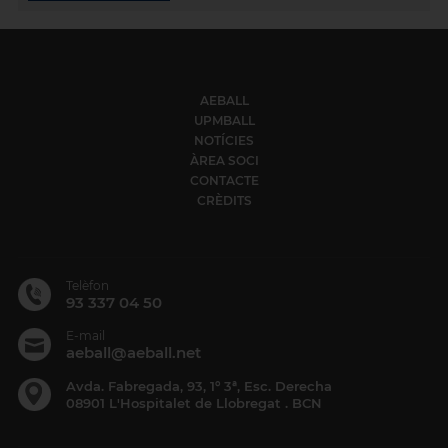
AEBALL
UPMBALL
NOTÍCIES
ÀREA SOCI
CONTACTE
CRÈDITS
Telèfon
93 337 04 50
E-mail
aeball@aeball.net
Avda. Fabregada, 93, 1º 3ª, Esc. Derecha
08901 L'Hospitalet de Llobregat . BCN