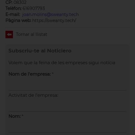
CP:
08302
Telèfon:
616907793
E-mail:
joan.molins@sweanty.tech
Pàgina web:
https://sweanty.tech/
Tornar al llistat
Subscriu-te al Noticiero
Volem que la feina de les empreses sigui notícia
Nom de l'empresa:
*
Activitat de l'empresa:
Nom:
*