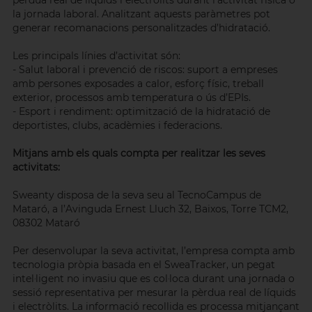
pèrdua real de líquids i electròlits durant l’activitat física o
la jornada laboral. Analitzant aquests paràmetres pot
generar recomanacions personalitzades d’hidratació.
Les principals línies d’activitat són:
- Salut laboral i prevenció de riscos: suport a empreses
amb persones exposades a calor, esforç físic, treball
exterior, processos amb temperatura o ús d’EPIs.
- Esport i rendiment: optimització de la hidratació de
deportistes, clubs, acadèmies i federacions.
Mitjans amb els quals compta per realitzar les seves
activitats:
Sweanty disposa de la seva seu al TecnoCampus de
Mataró, a l’Avinguda Ernest Lluch 32, Baixos, Torre TCM2,
08302 Mataró
Per desenvolupar la seva activitat, l’empresa compta amb
tecnologia pròpia basada en el SweaTracker, un pegat
intel·ligent no invasiu que es col·loca durant una jornada o
sessió representativa per mesurar la pèrdua real de líquids
i electròlits. La informació recollida es processa mitjançant