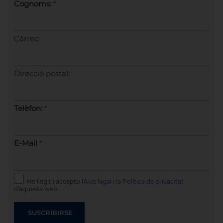
Cognoms:
*
Càrrec:
Direcció postal:
Telèfon:
*
E-Mail
*
He llegit i accepto l'
Avís legal
i la
Política de privacitat
d'aquesta web.