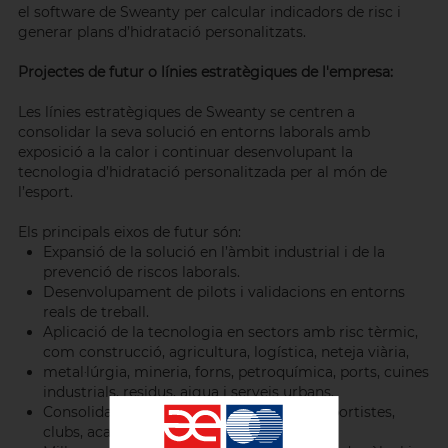
el software de Sweanty per calcular indicadors de risc i
generar plans d’hidratació personalitzats.
Projectes de futur o línies estratègiques de l'empresa:
Les línies estratègiques de Sweanty se centren a
consolidar la seva solució en entorns laborals amb
exposició a la calor i continuar desenvolupant la
tecnologia d’hidratació personalitzada per al món de
l’esport.
Els principals eixos de futur són:
Expansió de la solució en l’àmbit industrial i de la
prevenció de riscos laborals.
Desenvolupament de pilots i validacions en entorns
reals de treball.
Aplicació de la tecnologia en sectors amb risc tèrmic,
com construcció, agricultura, logística, neteja viària,
metal·lúrgia, mineria, forns, petroquímica, ports, cuines
industrials, residus, aigua i serveis urbans.
Consolidació de la línia esportiva per a esportistes,
clubs, acadèmies i federacions.