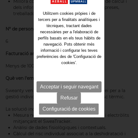
Millora contínua del software, dels models de càlcul i
dels informes per aportar dades útils a empreses,
treballadors i responsables de prevenció.
Utilitzem cookies pròpies i de
tercers per a finalitats analítiques i
tècniques, tractant dades
Nº de persones treballadores:
necessàries per a l'elaboració de
perfils basats en els teus hàbits de
6
navegació. Pots obtenir més
informació i configurar les teves
Facturació anual (total) en EUROS:
preferències des de 'Configuració de
cookies'.
Menys de 100k
Què ven l'empresa:
Acceptar i seguir navegant
Sweanty ven una solució tecnològica i de servei per a la
gestió individualitzada de la hidratació i del risc tèrmic.
Refusar
La solució inclou:
Configuració de cookies
Mesura no invasiva de la pèrdua de líquids i electròlits
mitjançant el SweaTracker.
Anàlisi de dades fisiològiques i contextuals.
Càlcul del risc individual associat a la deshidratació i