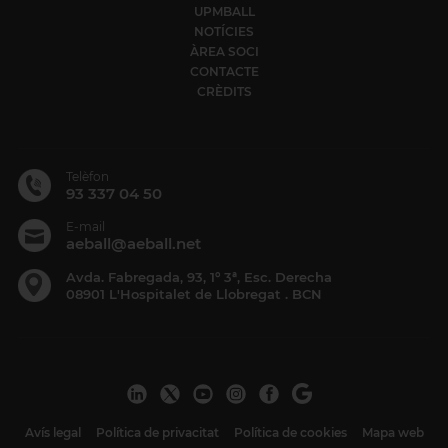
UPMBALL
NOTÍCIES
ÀREA SOCI
CONTACTE
CRÈDITS
Telèfon
93 337 04 50
E-mail
aeball@aeball.net
Avda. Fabregada, 93, 1º 3ª, Esc. Derecha
08901 L'Hospitalet de Llobregat . BCN
Avís legal
Política de privacitat
Política de cookies
Mapa web