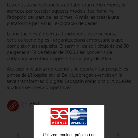
Les entitats seleccionades col·laboraran amb empreses i
startups per testejar aquests models, facilitant-ne
l’adopció per part de les pimes. A més, es crearà una
plataforma per a l’ús i explotació de dades.
La invitació està oberta a fundacions, associacions,
centres tecnològics i organitzacions empresarials que
compleixin els requisits. El termini de sol·licitud és del 30
de gener al 19 de febrer de 2025, i els convenis de
col·laboració estaran vigents fins al juny de 2026.
Aquesta iniciativa representa una oportunitat perquè les
pimes de L’Hospitalet i el Baix Llobregat avancin en la
seva transformació digital i adoptin solucions d’IA que les
ajudin a ser més competitives.
[
+ Info
]
Utilitzem cookies pròpies i de