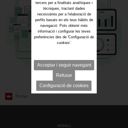
tercers per a finalitats analítiques i
tècniques, tractant dades
necessàries per a l'elaboració de
perfils basats en els teus hàbits de
navegació. Pots obtenir més
informació i configurar les teves
preferències des de 'Configuració de
cookies'.
Acceptar i seguir navegant
Refusar
Configuració de cookies
Tornar
AEBALL