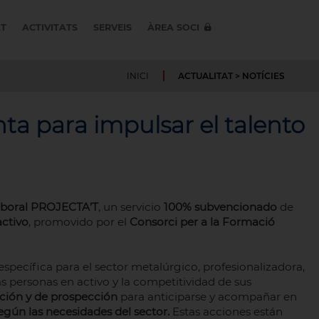
AT
ACTIVITATS
SERVEIS
ÀREA SOCI
INICI
ACTUALITAT
> NOTÍCIES
a para impulsar el talento
aboral PROJECTA’T
, un servicio
100% subvencionado
de
activo
, promovido por el
Consorci per a la Formació
specífica para el sector metalúrgico, profesionalizadora,
las personas en activo y la competitividad de sus
ción y de prospección
para anticiparse y acompañar en
egún las necesidades del sector.
Estas acciones están