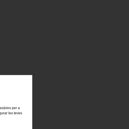
essàries per a
gurar les teves