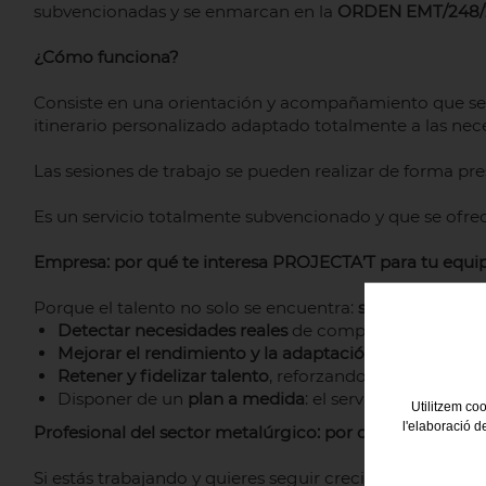
subvencionadas y se enmarcan en la
ORDEN EMT/248/2
¿Cómo funciona?
Consiste en una orientación y acompañamiento que se re
itinerario personalizado adaptado totalmente a las nece
Las sesiones de trabajo se pueden realizar de forma pres
Es un servicio totalmente subvencionado y que se ofrec
Empresa: por qué te interesa PROJECTA’T para tu equi
Porque el talento no solo se encuentra:
se acompaña y s
Detectar necesidades reales
de competencias en los 
Mejorar el rendimiento y la adaptación
del equipo (n
Retener y fidelizar talento
, reforzando la motivación 
Disponer de un
plan a medida
: el servicio puede ofr
Utilitzem coo
l'elaboració d
Profesional del sector metalúrgico: por qué te interes
Si estás trabajando y quieres seguir creciendo, PROJEC