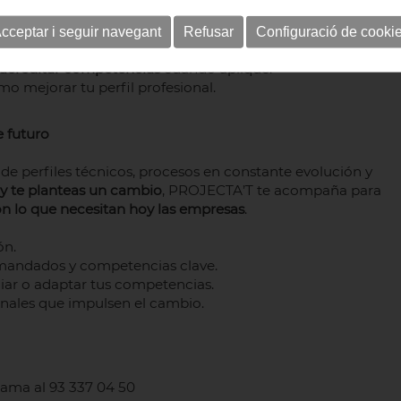
 mejora realista
.
los cambios
del puesto o del sector.
cceptar i seguir navegant
Refusar
Configuració de cooki
ección.
acreditar competencias
cuando aplique.
o mejorar tu perfil profesional.
e futuro
e perfiles técnicos, procesos en constante evolución y
o y te planteas un cambio
, PROJECTA’T te acompaña para
con lo que necesitan hoy las empresas
.
ón.
emandados y competencias clave.
iar o adaptar tus competencias.
nales que impulsen el cambio.
lama al 93 337 04 50