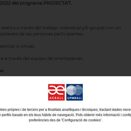
022 del programa PROJECTA'T.
aliza a través del trabajo individual y/o grupal con un
sidades de las personas participantes.
encial o virtual.
e a través del equipo de orientadoras.
po
e fideliza
. Con PROJECTA’T tu empresa puede:
puestos y anticiparse a cambios del sector.
uevos procesos, tecnología, organización del trabajo).
y el desarrollo profesional.
ecerse a una parte o a toda la plantilla.
kies pròpies i de tercers per a finalitats analítiques i tècniques, tractant dades nec
e perfils basats en els teus hàbits de navegació. Pots obtenir més informació i confi
a PROJECTA’T
preferències des de 'Configuració de cookies'.
TA’T te ayuda a: