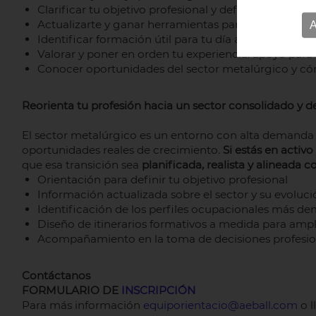
Clarificar tu objetivo profesional y definir un
plan de
Actualizarte y ganar herramientas para
adaptarte a 
A
Identificar formación útil para tu día a día y tu proy
Valorar y poner en orden tu experiencia: apoyo para
Conocer oportunidades del sector metalúrgico y cóm
Reorienta tu profesión hacia un sector consolidado y d
El sector metalúrgico es un entorno con alta demanda d
oportunidades reales de crecimiento.
Si estás en activ
que esa transición sea
planificada, realista y alineada 
Orientación para definir tu objetivo profesional
Información actualizada sobre el sector y su evoluci
Identificación de los perfiles ocupacionales más d
Diseño de itinerarios formativos a medida para ampl
Acompañamiento en la toma de decisiones profesio
Contáctanos
FORMULARIO DE
INSCRIPCIÓN
Para más información
equiporientacio@aeball.com
o l