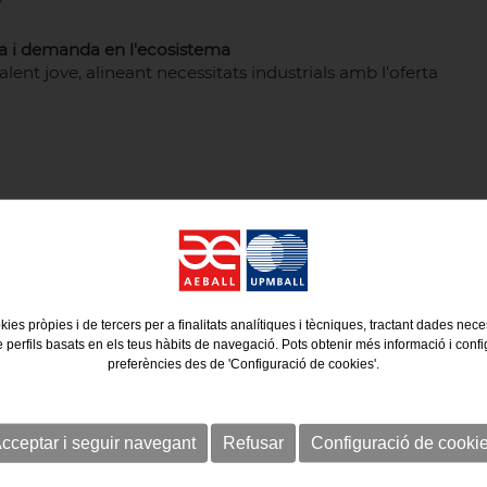
r
ta i demanda en l'ecosistema
alent jove, alineant necessitats industrials amb l'oferta
kies pròpies i de tercers per a finalitats analítiques i tècniques, tractant dades nec
e perfils basats en els teus hàbits de navegació. Pots obtenir més informació i confi
preferències des de 'Configuració de cookies'.
cceptar i seguir navegant
Refusar
Configuració de cooki