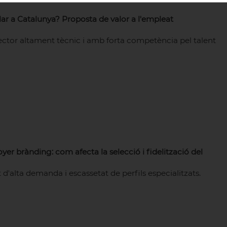
allar a Catalunya? Proposta de valor a l'empleat
ector altament tècnic i amb forta competència pel talent
yer brànding: com afecta la selecció i fidelització del
 d'alta demanda i escassetat de perfils especialitzats.