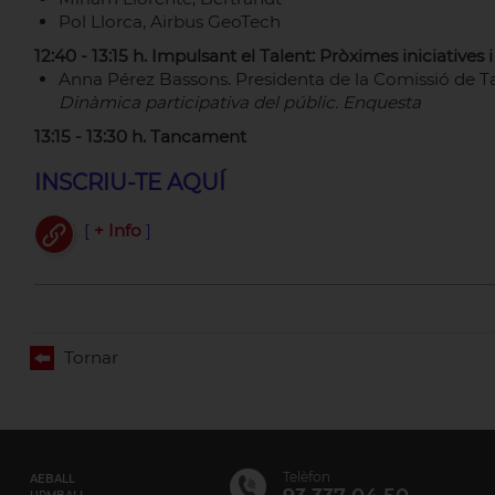
Pol Llorca, Airbus GeoTech
12:40 - 13:15 h. Impulsant el Talent: Pròximes iniciatives 
Anna Pérez Bassons. Presidenta de la Comissió de T
Dinàmica participativa del públic. Enquesta
13:15 - 13:30 h. Tancament
INSCRIU-TE AQUÍ
[
+ Info
]
Tornar
Telèfon
AEBALL
UPMBALL