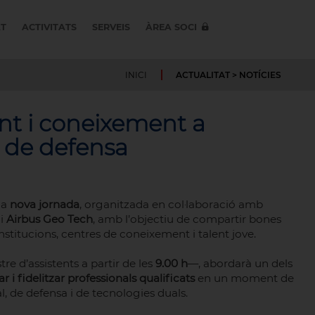
AT
ACTIVITATS
SERVEIS
ÀREA SOCI
INICI
ACTUALITAT
> NOTÍCIES
ent i coneixement a
i de defensa
na
nova jornada
, organitzada en col·laboració amb
i
Airbus Geo Tech
, amb l’objectiu de compartir bones
stitucions, centres de coneixement i talent jove.
e d’assistents a partir de les
9.00 h
—, abordarà un dels
 i fidelitzar professionals qualificats
en un moment de
, de defensa i de tecnologies duals.