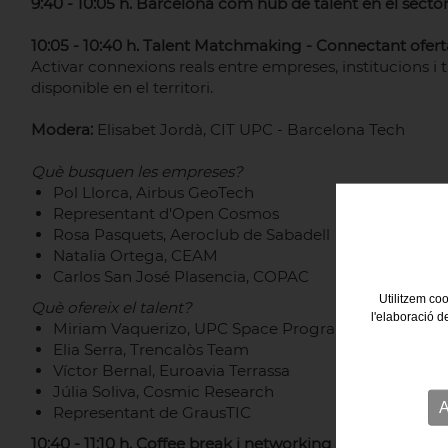
9:40 - 10:05 h. Barcelona com hub de talent en el secto
10:05 - 10:40 h. Talent Matchmaking - Connectant ofer
Activar connexions reals entre empreses, institucions i t
disponible en el territori.
Modera:
Elisabet Jordà, CIT UPC - Barcelona Tech
Què busquen les empreses?
Pol Llorca, Airbus GeoTech
Representant d'Open Cosmos
Rosa Pasquets, Aeroclub de Sabadell
Natalia Ortega, CEAM
Carlos San José Plasencia, COPAC
Utilitzem coo
Què ofereix el talent?
l'elaboració d
Miriam Vaquerizo, UPC Space Program
Elia Serra, Trencalòs Team
Víctor Bernal, Euroavia Terrassa
Júlia Soliva, Cosmic Research
A
Representant de GrausTIC
10:40 - 11:10 h. Coffee break i networking