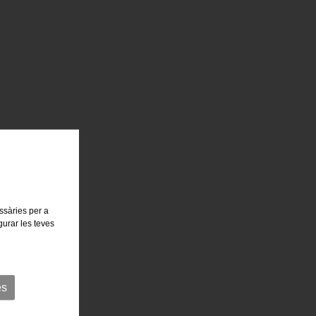
essàries per a
gurar les teves
es