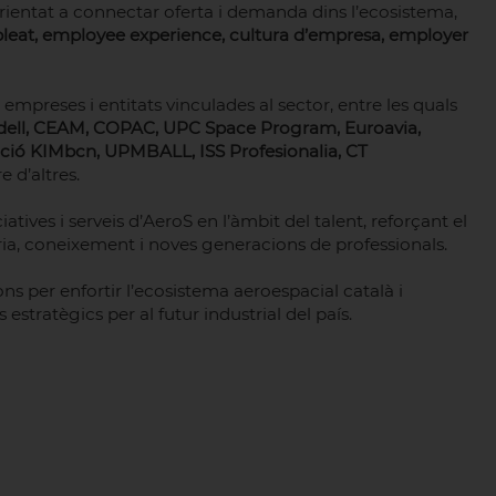
orientat a connectar oferta i demanda dins l’ecosistema,
pleat, employee experience, cultura d’empresa, employer
mpreses i entitats vinculades al sector, entre les quals
dell, CEAM, COPAC, UPC Space Program, Euroavia,
ció KIMbcn, UPMBALL, ISS Profesionalia, CT
re d’altres.
tives i serveis d’AeroS en l’àmbit del talent, reforçant el
ria, coneixement i noves generacions de professionals.
s per enfortir l’ecosistema aeroespacial català i
estratègics per al futur industrial del país.