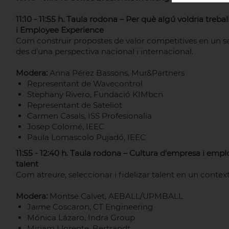
11:10 - 11:55 h. Taula rodona – Per què algú voldria treb
i Employee Experience
Com construir propostes de valor competitives en un s
des d'una perspectiva nacional i internacional.
Modera:
Anna Pérez Bassons, Mur&Partners
Representant de Wavecontrol
Stephany Rivero, Fundació KIMbcn
Representant de Sateliot
Carmen Casals, ISS Profesionalia
Josep Colomé, IEEC
Paula Lomascolo Pujadó, IEEC
11:55 - 12:40 h. Taula rodona – Cultura d'empresa i emplo
talent
Com atreure, seleccionar i fidelizar talent en un context
Modera:
Montse Calvet, AEBALL/UPMBALL
Jaime Coscaron, CT Engineering
Mónica Lázaro, Indra Group
Miriam Llorente, Bertrandt