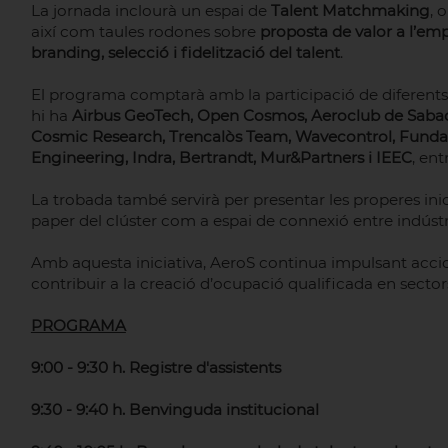
La jornada inclourà un espai de
Talent Matchmaking
, 
així com taules rodones sobre
proposta de valor a l’em
branding, selecció i fidelització del talent
.
El programa comptarà amb la participació de diferents e
hi ha
Airbus GeoTech, Open Cosmos, Aeroclub de Saba
Cosmic Research, Trencalòs Team, Wavecontrol, Funda
Engineering, Indra, Bertrandt, Mur&Partners i IEEC
, ent
La trobada també servirà per presentar les properes inicia
paper del clúster com a espai de connexió entre indúst
Amb aquesta iniciativa, AeroS continua impulsant accion
contribuir a la creació d’ocupació qualificada en sectors 
PROGRAMA
9:00 - 9:30 h. Registre d'assistents
9:30 - 9:40 h. Benvinguda institucional