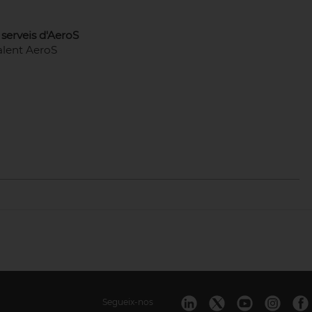
i serveis d'AeroS
alent AeroS
Segueix-nos