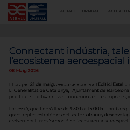
AEBALL
UPMBALL
ACTUALIT
Connectant indústria, tal
l’ecosistema aeroespacial 
08 Maig 2026
El proper
21 de maig
, AeroS celebrarà a l’
Edifici Estel
u
la
Generalitat de Catalunya,
l’
Ajuntament de Barcelona
pràctiques i activar noves connexions entre empreses, in
La sessió, que tindrà lloc de
9.30 h a 14.00 h
—amb registr
grans reptes estratègics del sector:
atraure, desenvolupar
creixement i transformació de l’ecosistema aeroespacial