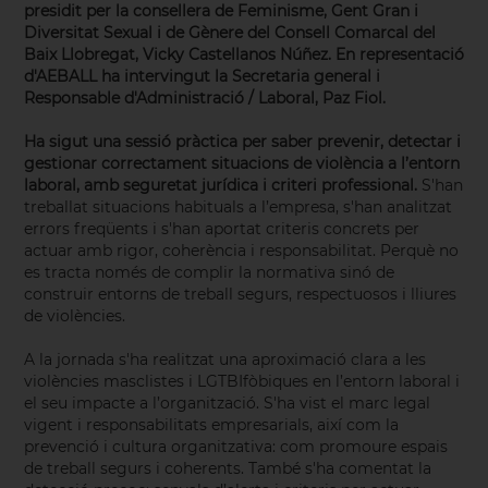
presidit per la consellera de Feminisme, Gent Gran i
Diversitat Sexual i de Gènere del Consell Comarcal del
Baix Llobregat, Vicky Castellanos Núñez. En representació
d'AEBALL ha intervingut la Secretaria general i
Responsable d'Administració / Laboral, Paz Fiol.
Ha sigut una sessió pràctica per saber prevenir, detectar i
gestionar correctament situacions de violència a l’entorn
laboral, amb seguretat jurídica i criteri professional.
S'han
treballat situacions habituals a l’empresa, s'han analitzat
errors freqüents i s'han aportat criteris concrets per
actuar amb rigor, coherència i responsabilitat. Perquè no
es tracta només de complir la normativa sinó de
construir entorns de treball segurs, respectuosos i lliures
de violències.
A la jornada s'ha realitzat una aproximació clara a les
violències masclistes i LGTBIfòbiques en l’entorn laboral i
el seu impacte a l’organització. S'ha vist el marc legal
vigent i responsabilitats empresarials, així com la
prevenció i cultura organitzativa: com promoure espais
de treball segurs i coherents. També s'ha comentat la