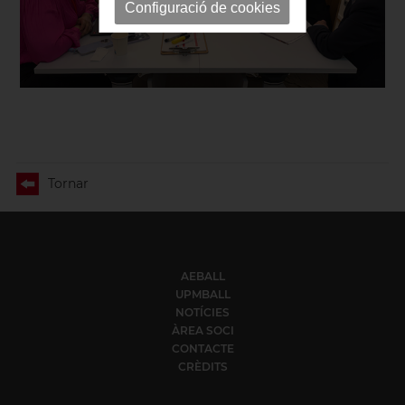
Configuració de cookies
Tornar
AEBALL
UPMBALL
NOTÍCIES
ÀREA SOCI
CONTACTE
CRÈDITS