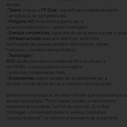
escalat.
• Talent:
impuls a
FP Dual
, requalificació ràpida de perfils
i acreditació de competències
• Polígons 4.0:
Inversions urgents per a
la seva modernització i gestió intel·ligent
• Energia competitiva,
capacitat de xarxa elèctrica per a nou
• Infraestructures:
execució efectiva i amb fites
verificables del paquet pendent (ferroviàries, viàries,
hídriques i connexió aeroportuària).
• Tecnologia i
R+D:
ajudes ben estructurades de fàcil accés per a
les PIMES, compra pública innovadora
i projectes col·laboratius reals.
• Ecosistemes:
suport estable als ecosistemes per a
facilitar l'accés de les pimes a mercats internacionals.
Ballesté ha traslladat al Secretari d'Estat que industrialitzar 
escalar tecnologia. “Tenim bases sòlides, un ecosistema
empresarial coordinat i un full de ruta clar. Si el Baix
Llobregat i L’Hospitalet avancin, avança Catalunya
i avança Espanya”, ha conclòs el president de la patronal.