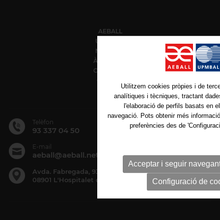
AEBALL
UPMBALL
NOTÍCIES
ÀREA SOCI
CONTACTE
CRÈDITS
Utilitzem cookies pròpies i de tercer
analítiques i tècniques, tractant dad
l'elaboració de perfils basats en e
navegació. Pots obtenir més informació 
Telèfon
preferències des de 'Configuraci
93 337 04 50
E-mail
aeball@aeball.net
Acceptar i seguir navegan
Avda. Fabregada, 93, 1º 3ª, Esc. Derecha
08901 L'Hospitalet de Llobregat . BCN
Configuració de co