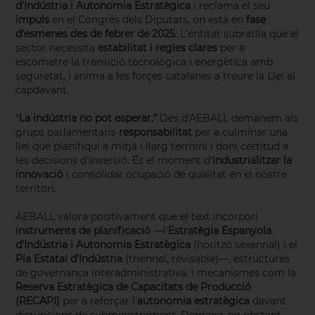
d'Indústria i Autonomia Estratègica
i reclama el seu
impuls
en el Congrés dels Diputats, on està en
fase
d'esmenes des de febrer de 2025
. L'entitat subratlla que el
sector necessita
estabilitat i regles clares
per a
escometre la transició tecnològica i energètica amb
seguretat, i anima a les forçes catalanes a treure la Llei al
capdavant.
“
La indústria no pot esperar.”
Des d'AEBALL demanem als
grups parlamentaris
responsabilitat
per a culminar una
llei que planifiqui a mitjà i llarg termini i doni certitud a
les decisions d'inversió. És el moment d'
industrialitzar la
innovació
i consolidar ocupació de qualitat en el nostre
territori.
AEBALL valora positivament que el text incorpori
instruments de planificació
—l'
Estratègia Espanyola
d'Indústria i Autonomia Estratègica
(horitzó sexennal) i el
Pla Estatal d'Indústria
(triennal, revisable)—, estructures
de governança interadministrativa, i mecanismes com la
Reserva Estratègica de Capacitats de Producció
(RECAPI)
per a reforçar l'
autonomia estratègica
davant