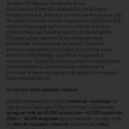
Ministeri d'Indústria i Turisme és el nou
Fons Fepyme (Fons d'Emprenedoria i de la Petita i
mitjana empresa), enfocat a convertir-se en una eina clau
de suport a startups i pimes innovadores, dotat amb 303
milions d'euros, que reafirma el compromís amb la
transformació del model productiu. En situar-se dins
d'una estratègia nacional, el seu abast permetrà
transformar l'estructura de les petites i mitjanes
empreses espanyoles, consolidant el canvi cap a una
economia més resilient, equitativa i basada en el
coneixement. García Brustenga també ha assegurat que
s'està treballant en una política de clústers per a
contribuir al desenvolupament del país amb innovació i
responsabilitat social.
Un territori amb capacitat tractora
AEBALL representa a un teixit
industrial i tecnològic
de
referència a Catalunya. El Baix Llobregat i L’Hospitalet
agreguen més de 411.000 ocupacions —60.000 industrials
(15%)—
i
26.000 empreses
(grans tractores i pimes), amb
un
38% de l'ocupació industrial
en activitats d'
alta i