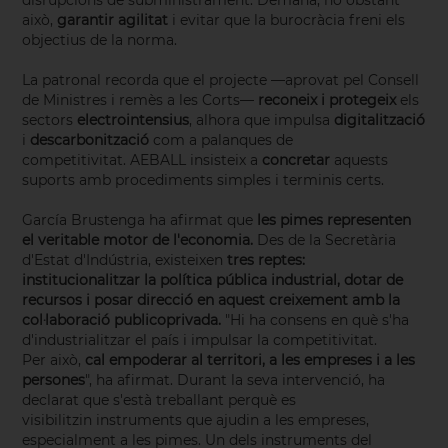
disrupcions de subministrament. Demana, no obstant
això,
garantir agilitat
i evitar que la burocràcia freni els
objectius de la norma.
La patronal recorda que el projecte —aprovat pel Consell
de Ministres i remès a les Corts—
reconeix i protegeix
els
sectors
electrointensius
, alhora que impulsa
digitalització
i
descarbonització
com a palanques de
competitivitat. AEBALL insisteix a
concretar
aquests
suports amb procediments simples i terminis certs.
García Brustenga ha afirmat que
les pimes representen
el veritable motor de l'economia.
Des de la Secretària
d'Estat d'Indústria, existeixen
tres reptes:
institucionalitzar la política pública industrial, dotar de
recursos i posar direcció en aquest creixement amb la
col·laboració publicoprivada.
"Hi ha consens en què s'ha
d'industrialitzar el país i impulsar la competitivitat.
Per això,
cal empoderar al territori, a les empreses i a les
persones
", ha afirmat. Durant la seva intervenció, ha
declarat que s'està treballant perquè es
visibilitzin instruments que ajudin a les empreses,
especialment a les pimes. Un dels instruments del