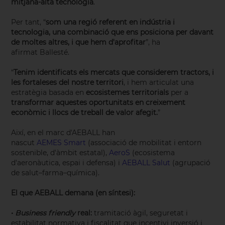
mitjana-alta tecnologia
.
Per tant, “
som una regió referent en indústria i
tecnologia, una combinació que ens posiciona per davant
de moltes altres, i que hem d'aprofitar
”, ha
afirmat Ballesté.
“
Tenim identificats els mercats que considerem tractors, i
les fortaleses del nostre territori
, i hem articulat una
estratègia basada en
ecosistemes territorials
per a
transformar aquestes oportunitats en creixement
econòmic i llocs de treball de valor afegit.
”
Així, en el marc d'AEBALL han
nascut
AEMES Smart
(associació de mobilitat i entorn
sostenible, d'àmbit estatal),
AeroS
(ecosistema
d'aeronàutica, espai i defensa) i
AEBALL Salut
(agrupació
de salut–farma–química).
El que AEBALL demana (en síntesi):
•
Business friendly
real:
tramitació àgil, seguretat i
estabilitat normativa i fiscalitat que incentivi inversió i