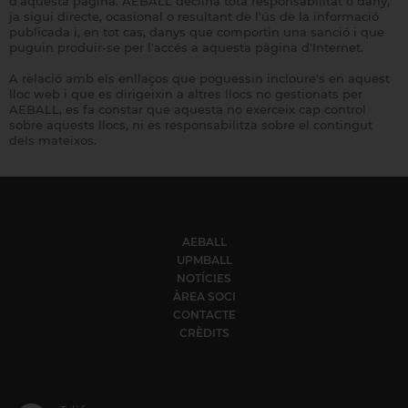
d'aquesta pàgina. AEBALL declina tota responsabilitat o dany,
ja sigui directe, ocasional o resultant de l'ús de la informació
publicada i, en tot cas, danys que comportin una sanció i que
puguin produir-se per l'accés a aquesta pàgina d'Internet.
A relació amb els enllaços que poguessin incloure's en aquest
lloc web i que es dirigeixin a altres llocs no gestionats per
AEBALL, es fa constar que aquesta no exerceix cap control
sobre aquests llocs, ni es responsabilitza sobre el contingut
dels mateixos.
AEBALL
UPMBALL
NOTÍCIES
ÀREA SOCI
CONTACTE
CRÈDITS