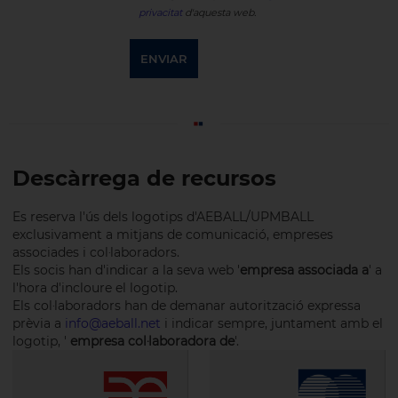
privacitat
d'aquesta web.
ENVIAR
Descàrrega de recursos
Es reserva l'ús dels logotips d'AEBALL/UPMBALL
exclusivament a mitjans de comunicació, empreses
associades i col·laboradors.
Els socis han d'indicar a la seva web '
empresa associada a
' a
l'hora d'incloure el logotip.
Els col·laboradors han de demanar autorització expressa
prèvia a
info@aeball.net
i indicar sempre, juntament amb el
logotip, '
empresa col·laboradora de
'.