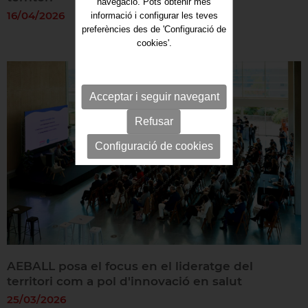
navegació. Pots obtenir més
16/04/2026
informació i configurar les teves
preferències des de 'Configuració de
cookies'.
Acceptar i seguir navegant
Refusar
Configuració de cookies
AEBALL posa el focus en el lideratge del
territori com a pol d'innovació en salut
25/03/2026