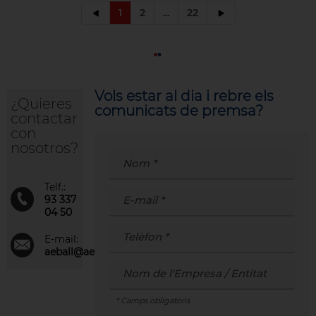
1
2
...
22
Vols estar al dia i rebre els
¿Quieres
comunicats de premsa?
contactar
con
nosotros?
Telf.:
93 337
04 50
E-mail:
aeball@aeball.net
* Camps obligatoris