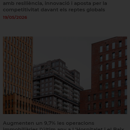
amb resiliència, innovació i aposta per la
competitivitat davant els reptes globals
19/05/2026
Augmenten un 9,7% les operacions
immobiliàries l’últim any a L'Hospitalet i el Baix