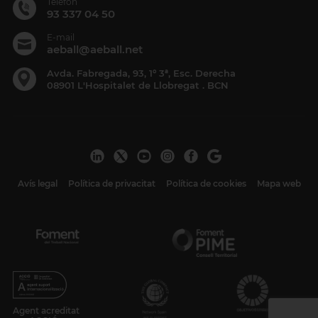
Telèfon
93 337 04 50
E-mail
aeball@aeball.net
Avda. Fabregada, 93, 1º 3ª, Esc. Derecha
08901 L'Hospitalet de Llobregat . BCN
Avís legal
Política de privacitat
Política de cookies
Mapa web
Agent acreditat