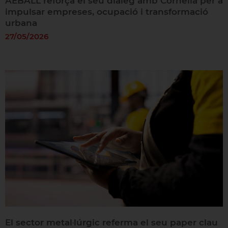
AEBALL reforça el seu diàleg amb Cornellà per a
impulsar empreses, ocupació i transformació
urbana
27/05/2026
El sector metal·lúrgic referma el seu paper clau