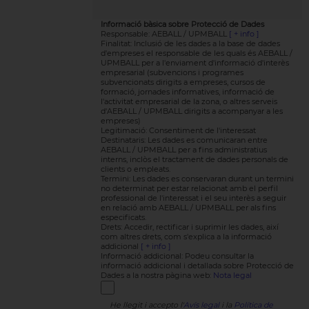
Informació bàsica sobre Protecció de Dades
Responsable: AEBALL / UPMBALL
[ + info ]
Finalitat: Inclusió de les dades a la base de dades
d'empreses el responsable de les quals és AEBALL /
UPMBALL per a l'enviament d'informació d'interès
empresarial (subvencions i programes
subvencionats dirigits a empreses, cursos de
formació, jornades informatives, informació de
l'activitat empresarial de la zona, o altres serveis
d'AEBALL / UPMBALL dirigits a acompanyar a les
empreses)
Legitimació: Consentiment de l'interessat
Destinataris: Les dades es comunicaran entre
AEBALL / UPMBALL per a fins administratius
interns, inclòs el tractament de dades personals de
clients o empleats.
Termini: Les dades es conservaran durant un termini
no determinat per estar relacionat amb el perfil
professional de l'interessat i el seu interès a seguir
en relació amb AEBALL / UPMBALL per als fins
especificats.
Drets: Accedir, rectificar i suprimir les dades, així
com altres drets, com s'explica a la informació
addicional
[ + info ]
Informació addicional: Podeu consultar la
informació addicional i detallada sobre Protecció de
Dades a la nostra pàgina web:
Nota legal
He llegit i accepto l'
Avís legal
i la
Política de