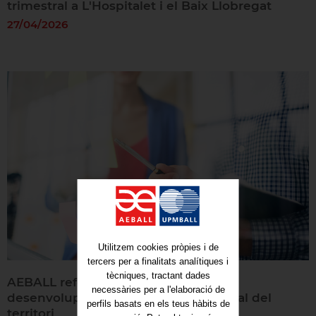
trimestral a L'Hospitalet i el Baix Llobregat
27/04/2026
Utilitzem cookies pròpies i de
tercers per a finalitats analítiques i
tècniques, tractant dades
AEBALL reforça el seu lideratge en el
necessàries per a l'elaboració de
desenvolupament del talent industrial del
perfils basats en els teus hàbits de
territori