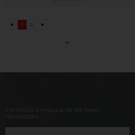
1
2
Formació a mesura de les teves
necessitats