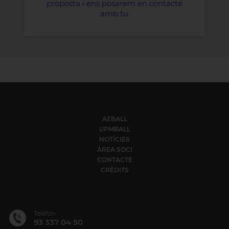
proposta i ens posarem en contacte
amb tu
AEBALL
UPMBALL
NOTÍCIES
ÀREA SOCI
CONTACTE
CRÈDITS
Telèfon
93 337 04 50