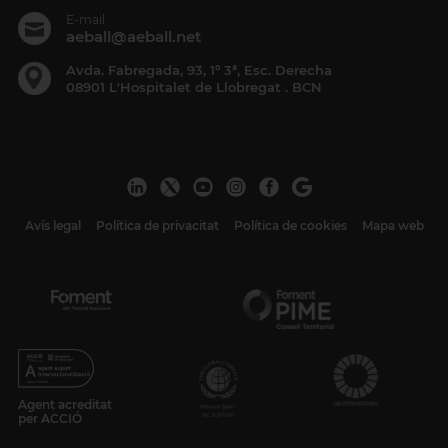
E-mail
aeball@aeball.net
Avda. Fabregada, 93, 1º 3ª, Esc. Derecha
08901 L'Hospitalet de Llobregat . BCN
Avís legal
Política de privacitat
Política de cookies
Mapa web
Agent acreditat
per ACCIÓ