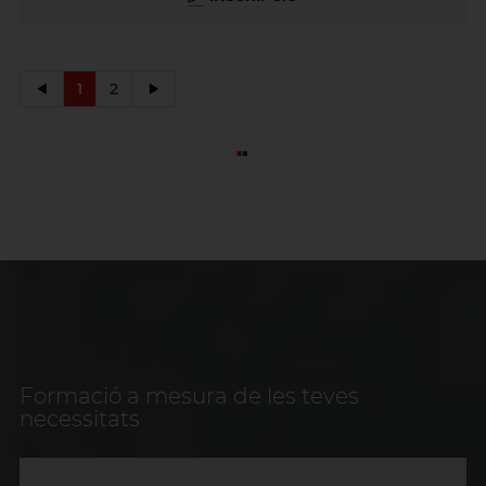
1
2
Formació a mesura de les teves
necessitats