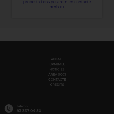
proposta i ens posarem en contacte
amb tu
AEBALL
UPMBALL
NOTÍCIES
ÀREA SOCI
CONTACTE
CRÈDITS
Telèfon
93 337 04 50