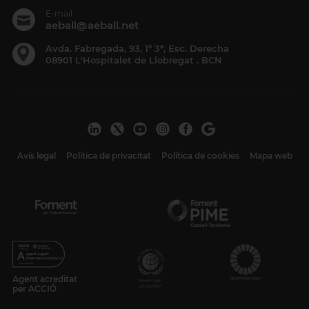
E-mail
aeball@aeball.net
Avda. Fabregada, 93, 1º 3ª, Esc. Derecha
08901 L'Hospitalet de Llobregat . BCN
Avís legal
Política de privacitat
Política de cookies
Mapa web
Agent acreditat
per ACCIÓ