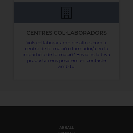
CENTRES COL·LABORADORS
Vols col·laborar amb nosaltres com a
centre de formació o formador/a en la
impartició de formació? Envia'ns la teva
proposta i ens posarem en contacte
amb tu
AEBALL