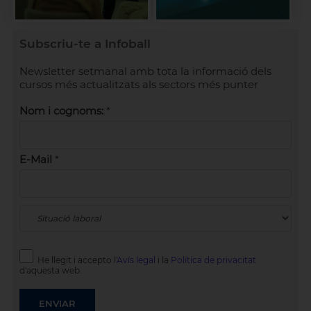
de la Indústria, Tecnologia i
Serveis del Sector Metal·lúrgic
(CEM).
 a
ó
 a
Subscriu-te a Infoball
UPMBALL és punt de
tramitació de la targeta TPM
Newsletter setmanal amb tota la informació dels
n
(Targeta Professional del
Sector del Metall). Consulteu-
cursos més actualitzats als sectors més punter
nos sobre els requisits per
aconseguir-la.
Nom i cognoms:
*
a
E-Mail
*
He llegit i accepto l'
Avís legal
i la
Política de privacitat
d'aquesta web.