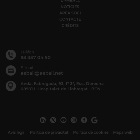
UPMBALL
NOTÍCIES
ÀREA SOCI
CONTACTE
CRÈDITS
Telèfon
93 337 04 50
E-mail
aeball@aeball.net
Avda. Fabregada, 93, 1º 3ª, Esc. Derecha
08901 L'Hospitalet de Llobregat . BCN
Avís legal
Política de privacitat
Política de cookies
Mapa web