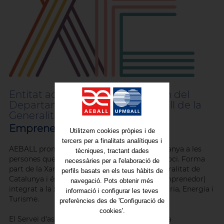
Entitat adherida a Xarxa Emprèn del
Departament d’Empresa i Treball de la
Generalitat de Catalunya
Emprenedoria
Utilitzem cookies pròpies i de
tercers per a finalitats analítiques i
AEBALL promou la iniciativa privada i acompanya a les
tècniques, tractant dades
persones que volen impulsar el seu propi negoci. Forma
necessàries per a l'elaboració de
part de la Xarxa Catalunya Emprèn de la Generalitat de
perfils basats en els teus hàbits de
Catalunya i és punt PAE (Punt d'Atenció a l'Emprenedor)
navegació. Pots obtenir més
integrat a la xarxa CIRCE del Ministeri d'Indústria, Energia i
informació i configurar les teves
Turisme.
preferències des de 'Configuració de
cookies'.
El Servei d'assessorament i acompanyament a