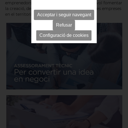
emprenedors/res i noves empreses d'AEBALL vol fomentar
la creació, desenvolupament i creixement de les empreses
en el territori.
Acceptar i seguir navegant
Refusar
Configuració de cookies