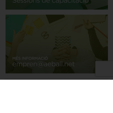
Vols demanar cita prèvia?
Omple el següent formulari per rebre la informació
que necessiti:
Nom i cognoms:
*