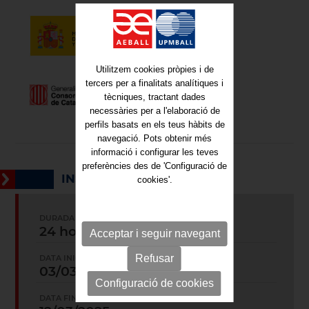
Utilitzem cookies pròpies i de
tercers per a finalitats analítiques i
tècniques, tractant dades
necessàries per a l'elaboració de
perfils basats en els teus hàbits de
navegació. Pots obtenir més
informació i configurar les teves
preferències des de 'Configuració de
INSCRIPCIÓ
cookies'.
DURADA
24 hores
Acceptar i seguir navegant
Refusar
DATA INICI:
03/03/2025
Configuració de cookies
DATA FINALITZACIÓ: