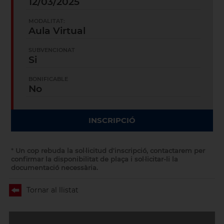
12/03/2025
MODALITAT:
Aula Virtual
SUBVENCIONAT
Si
BONIFICABLE
No
INSCRIPCIÓ
*
Un cop rebuda la sol·licitud d'inscripció, contactarem per
confirmar la disponibilitat de plaça i sol·licitar-li la
documentació necessària.
Tornar al llistat