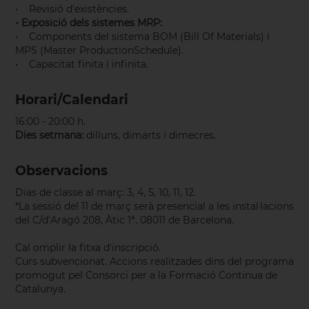
• Revisió d'existències.
- Exposició dels sistemes MRP:
• Components del sistema BOM (Bill Of Materials) i
MPS (Master ProductionSchedule).
• Capacitat finita i infinita.
Horari/Calendari
16:00 - 20:00 h.
Dies setmana:
dilluns, dimarts i dimecres.
Observacions
Dias de classe al març: 3, 4, 5, 10, 11, 12.
*La sessió del 11 de març serà presencial a les instal·lacions
del C/d’Aragó 208, Àtic 1ª, 08011 de Barcelona.
Cal omplir la fitxa d'inscripció.
Curs subvencionat. Accions realitzades dins del programa
promogut pel Consorci per a la Formació Continua de
Catalunya.