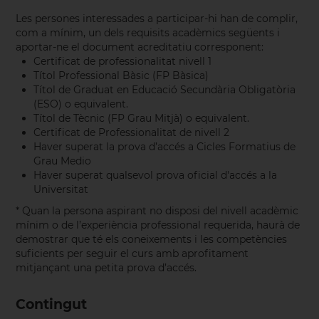
Les persones interessades a participar-hi han de complir,
com a mínim, un dels requisits acadèmics següents i
aportar-ne el document acreditatiu corresponent:
Certificat de professionalitat nivell 1
Títol Professional Bàsic (FP Bàsica)
Títol de Graduat en Educació Secundària Obligatòria
(ESO) o equivalent.
Títol de Tècnic (FP Grau Mitjà) o equivalent.
Certificat de Professionalitat de nivell 2
Haver superat la prova d’accés a Cicles Formatius de
Grau Medio
Haver superat qualsevol prova oficial d'accés a la
Universitat
* Quan la persona aspirant no disposi del nivell acadèmic
mínim o de l’experiència professional requerida, haurà de
demostrar que té els coneixements i les competències
suficients per seguir el curs amb aprofitament
mitjançant una petita prova d’accés.
Contingut