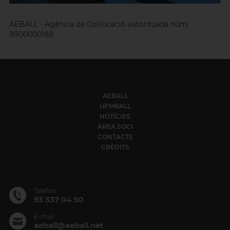
AEBALL - Agència de Col·locació autoritzada núm.
9900000188
AEBALL
UPMBALL
NOTÍCIES
ÀREA SOCI
CONTACTE
CRÈDITS
Telèfon
93 337 04 50
E-mail
aeball@aeball.net