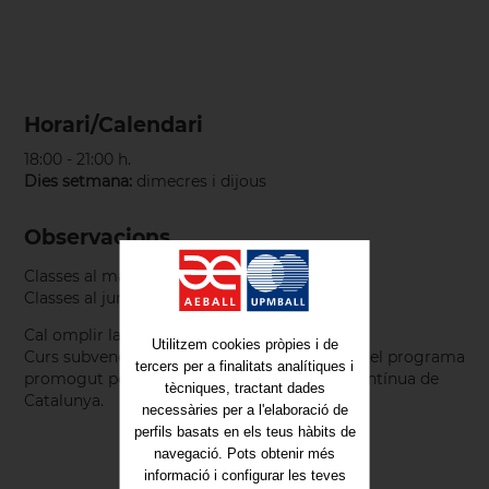
Horari/Calendari
18:00 - 21:00 h.
Dies setmana:
dimecres i dijous
Observacions
Classes al maig: 6, 7, 13, 14, 20, 21, 27 i 28
Classes al juny: 3, 4, 10, 11 i 17
Cal omplir la fitxa d’inscripció.
Utilitzem cookies pròpies i de
Curs subvencionat. Accions realitzades dins del programa
tercers per a finalitats analítiques i
promogut pel Consorci per a la Formació Contínua de
tècniques, tractant dades
Catalunya.
necessàries per a l'elaboració de
perfils basats en els teus hàbits de
navegació. Pots obtenir més
informació i configurar les teves