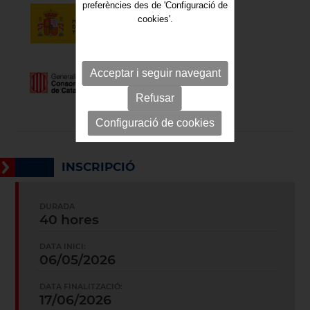
preferències des de 'Configuració de
cookies'.
Acceptar i seguir navegant
Refusar
Configuració de cookies
INSCRIPCIÓ
DURADA
40 hores
DATA INICI:
06/05/2026
DATA FINALITZACIÓ:
17/06/2026