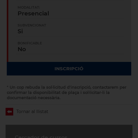
MODALITAT:
Presencial
SUBVENCIONAT
Si
BONIFICABLE
No
INSCRIPCIÓ
*
Un cop rebuda la sol·licitud d'inscripció, contactarem per
confirmar la disponibilitat de plaça i sol·licitar-li la
documentació necessària.
Tornar al llistat
Cercador de cursos