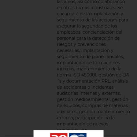
las áreas, así como colaborando
en otros temas industriales. Se
encargará de la implantación y
seguimiento de las acciones para
asegurar la seguridad de los
empleados, concienciación del
personal para la detección de
riesgos y prevenciones
necesarias, implantación y
seguimiento de planes anuales,
implantación de formaciones
internas, mantenimiento de la
norma ISO 450001, gestión de EPI
´s y documentación PRL, análisis
de accidentes o incidentes,
auditorías internas y externas,
gestión medioambiental, gestión
de equipos, compras de materias
auxiliares, gestión mantenimiento
externo, participación en la
implantación de nuevos
proyectos, etc.