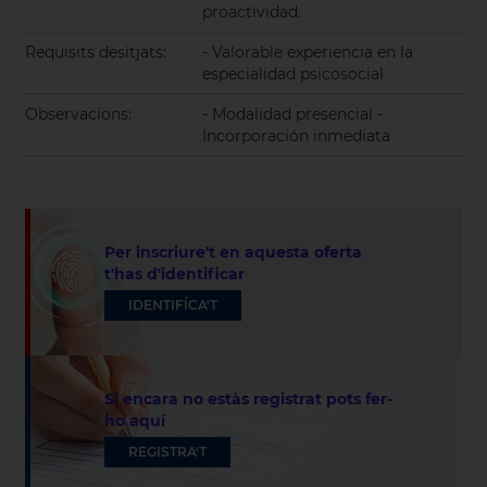
proactividad.
Requisits desitjats:
- Valorable experiencia en la
especialidad psicosocial
Observacions:
- Modalidad presencial -
Incorporación inmediata
Per inscriure't en aquesta oferta
t'has d'identificar
IDENTIFÍCA'T
Si encara no estàs registrat pots fer-
ho aquí
REGISTRA'T