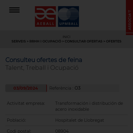
INICI
SERVEIS
>
RRHH I OCUPACIÓ
>
CONSULTAR OFERTAS
> OFERTES
Consulteu ofertes de feina
Talent, Treball i Ocupació
03/09/2024
Referència :
O3
Activitat empresa:
Transformación i distribución de
acero inoxidable
Població:
Hospitalet de Llobregat
Codi postal:
08904