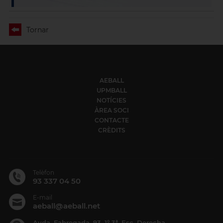
Tornar
AEBALL
UPMBALL
NOTÍCIES
ÀREA SOCI
CONTACTE
CRÈDITS
Telèfon
93 337 04 50
E-mail
aeball@aeball.net
Avda. Fabregada, 93, 1º 3ª, Esc. Derecha