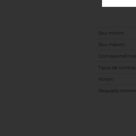
Sou mínim:
Sou màxim:
Comissions/Ince
Tipus de contrac
Horari:
Requisits mínim