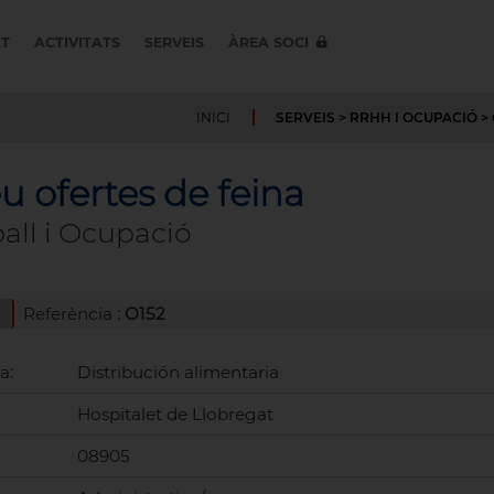
AT
ACTIVITATS
SERVEIS
ÀREA SOCI
INICI
SERVEIS
>
RRHH I OCUPACIÓ
>
u ofertes de feina
ball i Ocupació
Referència :
O152
a:
Distribución alimentaria
Hospitalet de Llobregat
08905