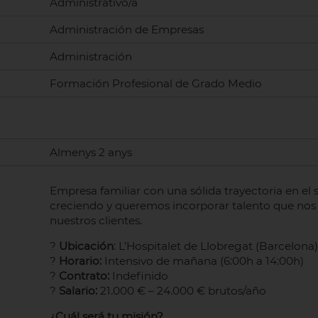
Administrativo/a
Administración de Empresas
Administración
Formación Profesional de Grado Medio
Almenys 2 anys
Empresa familiar con una sólida trayectoria en el 
creciendo y queremos incorporar talento que nos 
nuestros clientes.
?
Ubicación
: L’Hospitalet de Llobregat (Barcelona
?
Horario:
Intensivo de mañana (6:00h a 14:00h)
?
Contrato:
Indefinido
?
Salario:
21.000 € – 24.000 € brutos/año
¿Cuál será tu misión?