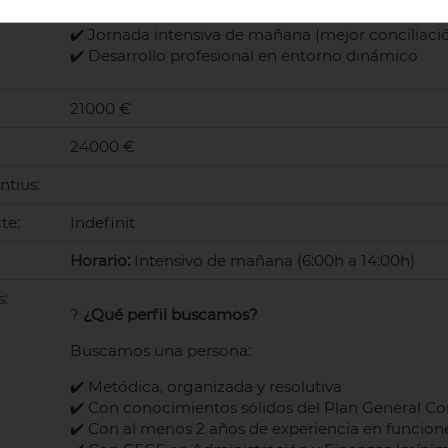
✔️ Buen ambiente de trabajo y equipo cercano
✔️ Jornada intensiva de mañana (mejor conciliaci
✔️ Desarrollo profesional en entorno dinámico
21000 €
24000 €
ntius:
te:
Indefinit
Horario:
Intensivo de mañana (6:00h a 14:00h)
s:
?
¿Qué perfil buscamos?
Buscamos una persona:
✔️ Metódica, organizada y resolutiva
✔️ Con conocimientos sólidos del Plan General Co
✔️ Con al menos 2 años de experiencia en funcione