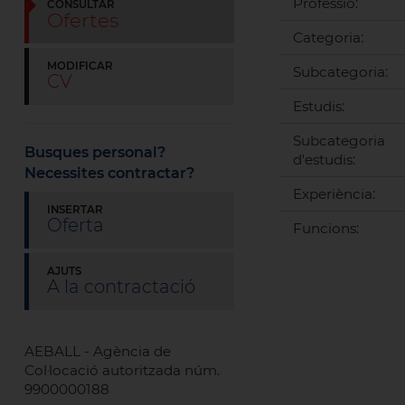
Professió:
CONSULTAR
Ofertes
Categoria:
MODIFICAR
Subcategoria:
CV
Estudis:
Subcategoria
Busques personal?
d'estudis:
Necessites contractar?
Experiència:
INSERTAR
Oferta
Funcions:
AJUTS
A la contractació
AEBALL - Agència de
Col·locació autoritzada núm.
9900000188