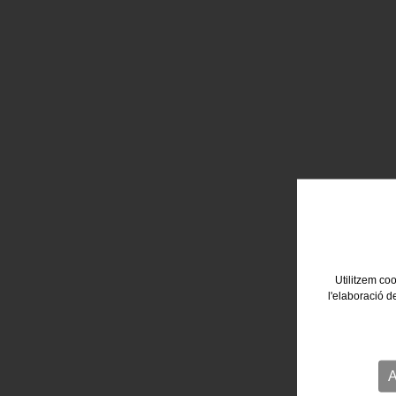
Utilitzem coo
l'elaboració d
A