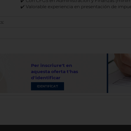
✔️ Con CFGS en Administración y Finanzas (míni
✔️ Valorable experiencia en presentación de impu
s:
Per inscriure't en
aquesta oferta t'has
d'identificar
IDENTIFÍCA'T