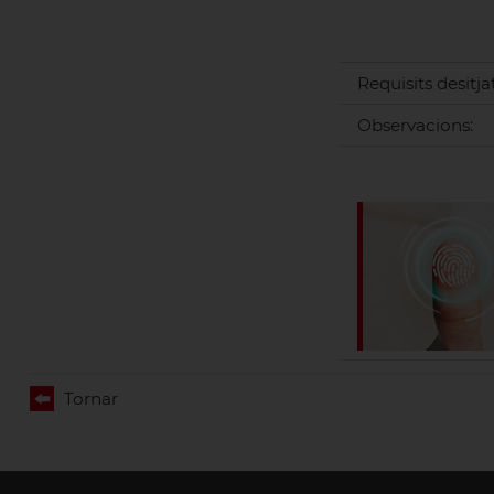
Requisits desitjat
Observacions:
Tornar