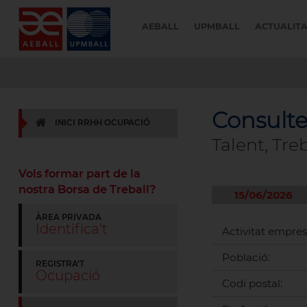
AEBALL
UPMBALL
ACTUALIT
Consulte
INICI RRHH OCUPACIÓ
Talent, Tre
Vols formar part de la
nostra Borsa de Treball?
15/06/2026
ÀREA PRIVADA
Identifica't
Activitat empres
Població:
REGISTRA'T
Ocupació
Codi postal: