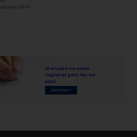
mo)
estos en AEAT
Si encara no estàs
registrat pots fer-ho
aquí
REGISTRA'T