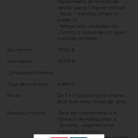
requeriments de normatives
sanitat que se li hauran explicat
- Posar l´autoclau, omplir-lo
buidar-lo
- Netejar pots i etiquetar-los.
- Control d´estocs de pot tapes i
materies primeres.
Sou mínim:
17.000 €
Sou màxim:
18.000 €
Comissions/Incentius:
Tipus de contracte:
Indefinit
Horari:
De 7 a 17 de dilluns a divendres,
amb dues hores lliures per dinar.
Requisits mínims:
-Tenir els coneixements o la
formació de Manipulador d
´aliments. i experiència en
manipular aliments.
-Saber llegir i escriure en castellà