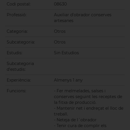
Codi postal:
08630
Professió:
Auxiliar d'obrador conserves
artesanes
Categoria:
Otros
Subcategoria:
Otros
Estudis:
Sin Estudios
Subcategoria
d'estudis:
Experiència:
Almenys 1 any
Funcions:
- Fer melmelades, salses i
conserves seguint les receptes de
la fitxa de producció.
- Mantenir net i endreçat el lloc de
treball.
- Neteja de l´obrador
- Tenir cura de complir els