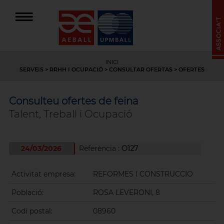
INICI
SERVEIS
>
RRHH I OCUPACIÓ
>
CONSULTAR OFERTAS
> OFERTES
Consulteu ofertes de feina
Talent, Treball i Ocupació
24/03/2026
Referència :
O127
Activitat empresa:
REFORMES I CONSTRUCCIO
Població:
ROSA LEVERONI, 8
Codi postal:
08960