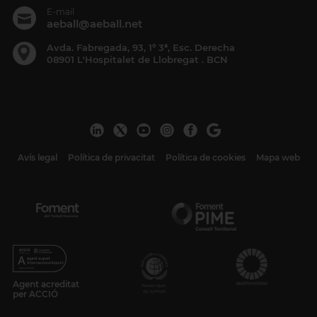
E-mail
aeball@aeball.net
Avda. Fabregada, 93, 1º 3ª, Esc. Derecha
08901 L'Hospitalet de Llobregat . BCN
Avís legal
Política de privacitat
Política de cookies
Mapa web
Agent acreditat
per ACCIÓ