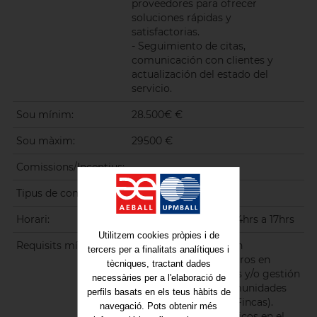
proveedores para ofrecer
soluciones rápidas y
satisfactorias.
- Seguimiento de citas,
comunicación con clientes y
actualización del estado del
servicio.
Sou mínim:
28.500€ €
Sou màxim:
29500 €
Comissions/Incentius:
Tipus de contracte:
Indefinit
Horari:
De 8hrs a 13hrs y de 14hrs a 17hrs
Utilitzem cookies pròpies i de
Requisits mínims:
- Experiencia previa en
tercers per a finalitats analítiques i
tramitación de siniestros en
tècniques, tractant dades
empresas reparadoras y/o gestión
necessàries per a l'elaboració de
de incidencias en comunidades
perfils basats en els teus hàbits de
(Administradores de Fincas).
navegació. Pots obtenir més
- Conocimientos técnicos en el