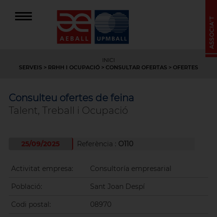
INICI
SERVEIS
>
RRHH I OCUPACIÓ
>
CONSULTAR OFERTAS
> OFERTES
Consulteu ofertes de feina
Talent, Treball i Ocupació
25/09/2025
Referència :
O110
Activitat empresa:
Consultoría empresarial
Població:
Sant Joan Despí
Codi postal:
08970