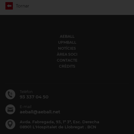
Tornar
AEBALL
UPMBALL
NOTÍCIES
ÀREA SOCI
CONTACTE
CRÈDITS
Telèfon
93 337 04 50
E-mail
aeball@aeball.net
Avda. Fabregada, 93, 1º 3ª, Esc. Derecha
08901 L'Hospitalet de Llobregat . BCN