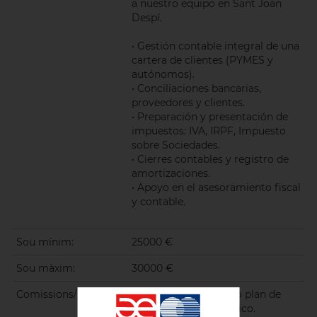
a nuestro equipo en Sant Joan
Despí.
• Gestión contable integral de una
cartera de clientes (PYMES y
autónomos).
• Conciliaciones bancarias,
proveedores y clientes.
• Preparación y presentación de
impuestos: IVA, IRPF, Impuesto
sobre Sociedades.
• Cierres contables y registro de
amortizaciones.
• Apoyo en el asesoramiento fiscal
y contable.
Sou mínim:
25000 €
Sou màxim:
30000 €
Comissions/Incentius:
Beneficios tales como plan de
carrera y seguro médico.