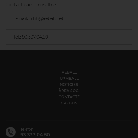
Contacta amb nosaltres
E-mail: rrhh@aeball.net
Tel.: 93.337.04.50
AEBALL
UPMBALL
NOTÍCIES
ÀREA SOCI
CONTACTE
CRÈDITS
Telèfon
93 337 04 50