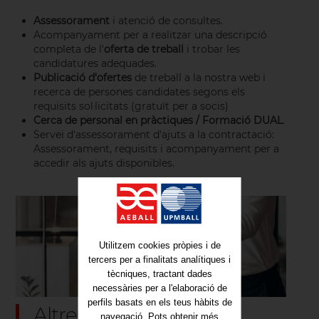
Assessorament
i atenció de consultes.
Acompanyament per a realitzar una descripció
completa de l'
oferta de treball
i trobar les
candidatures adequades.
Publicació d'ofertes
de treball a la nostra web i
recerca de persones candidates segons els
requisits sol·licitats (gratuït per a socis)
Cerca de personal en pràctiques / Formació DUAL
.
Servei d'assessorament d'ajuts a la contractació:
Assessorament, requisits i acompanyament per a
accedir als ajuts disponibles.
Utilitzem cookies pròpies i de
tercers per a finalitats analítiques i
tècniques, tractant dades
necessàries per a l'elaboració de
perfils basats en els teus hàbits de
Altres serveis:
navegació. Pots obtenir més