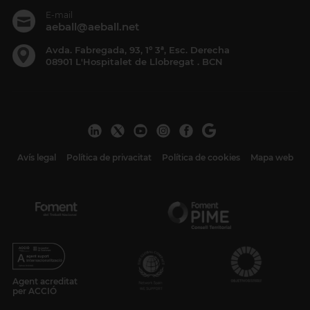
E-mail
aeball@aeball.net
Avda. Fabregada, 93, 1º 3ª, Esc. Derecha
08901 L'Hospitalet de Llobregat . BCN
Avís legal
Política de privacitat
Política de cookies
Mapa web
Agent acreditat
per ACCIÓ