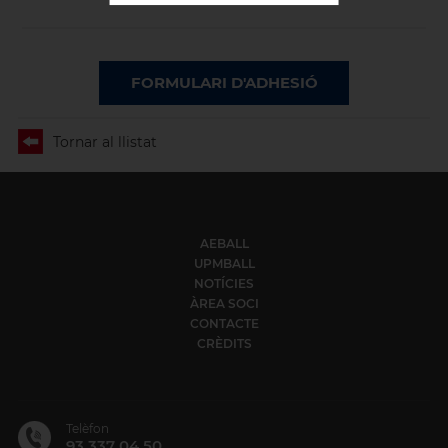
FORMULARI D'ADHESIÓ
Tornar al llistat
AEBALL
UPMBALL
NOTÍCIES
ÀREA SOCI
CONTACTE
CRÈDITS
Telèfon
93 337 04 50