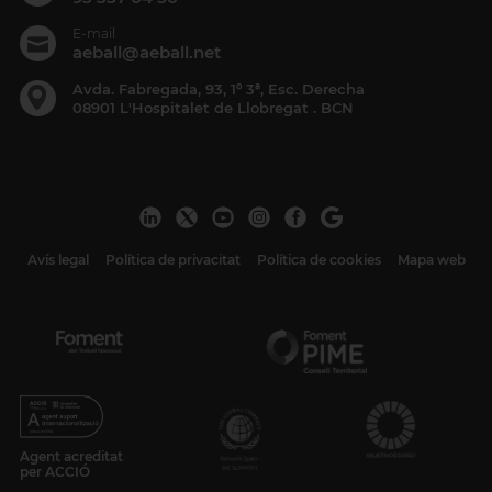
E-mail
aeball@aeball.net
Avda. Fabregada, 93, 1º 3ª, Esc. Derecha
08901 L'Hospitalet de Llobregat . BCN
Avís legal
Política de privacitat
Política de cookies
Mapa web
Agent acreditat
per ACCIÓ