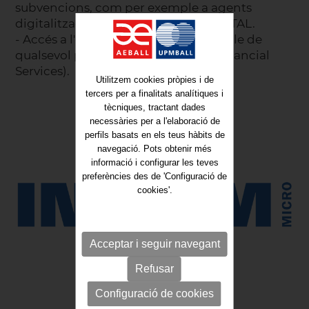
subvencions, com per exemple a agents
digitalitzadors pels ajuts del KIT DIGITAL.
- Accés a l'eina de finançament flexible de
qualsevol projecte tecnològic (IM Financial
Services).
Utilitzem cookies pròpies i de
tercers per a finalitats analítiques i
tècniques, tractant dades
necessàries per a l'elaboració de
perfils basats en els teus hàbits de
navegació. Pots obtenir més
informació i configurar les teves
preferències des de 'Configuració de
cookies'.
Acceptar i seguir navegant
Refusar
Configuració de cookies