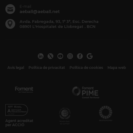
E-mail
aeball@aeball.net
Avda. Fabregada, 93, 1º 3ª, Esc. Derecha
08901 L'Hospitalet de Llobregat . BCN
Avís legal
Política de privacitat
Política de cookies
Mapa web
Agent acreditat
per ACCIÓ