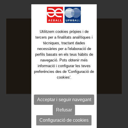
Utilitzem cookies pròpies i de
tercers per a finalitats analítiques i
tècniques, tractant dades
necessàries per a l'elaboració de
perfils basats en els teus hàbits de
navegació. Pots obtenir més
informació i configurar les teves
preferències des de 'Configuració de
cookies'.
Acceptar i seguir navegant
Refusar
Configuració de cookies