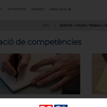
AT
ACTIVITATS
SERVEIS
ÀREA SOCI
INICI
SERVEIS
> TALENT, TREBALL I
ació de competències
rmació i orientació d'acreditació de
ofessionals. Aquest servei dona