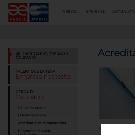
AEBALL
UPMBALL
ACTUALIT
Acredit
INICI TALENT, TREBALL I
OCUPACIÓ
TALENT QUE LA TEVA
Empresa necessita
CERCA D'
Ocupació
Cerca d'ocupació
Orientació laboral
Acreditació de competències
Som punt d'info
Potencia el teu perfil
competències pr
professional