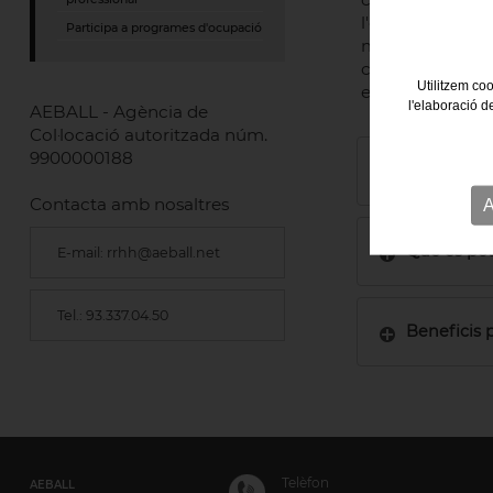
l'oportunitat d'
Participa a programes d'ocupació
mitjançant la d
capacitats que l
Utilitzem coo
experiència labo
l'elaboració d
AEBALL - Agència de
Col·locació autoritzada núm.
9900000188
A qui es di
Contacta amb nosaltres
A
Què es pot
E-mail: rrhh@aeball.net
Tel.: 93.337.04.50
Beneficis p
Telèfon
AEBALL