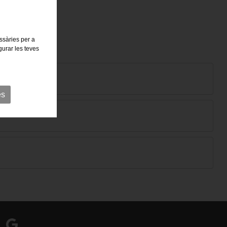
essàries per a
gurar les teves
es