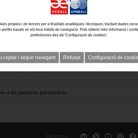
aconseguir una certificació oficial
emostració de coneixements, habilitats i
a persona ha adquirit a través de la seva
kies pròpies i de tercers per a finalitats analítiques i tècniques, tractant dades nec
ral.
e perfils basats en els teus hàbits de navegació. Pots obtenir més informació i confi
preferències des de 'Configuració de cookies'.
rigeix?
cceptar i seguir navegant
Refusar
Configuració de cooki
 aconseguir? Què suposa tenir un certificat d'acreditació?
er a les persones participants
Segueix-nos